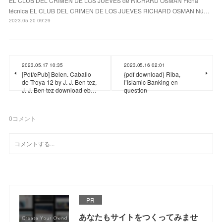
EL CLUB DEL CRIMEN DE LOS JUEVES de RICHARD OSMAN Ficha
técnica EL CLUB DEL CRIMEN DE LOS JUEVES RICHARD OSMAN Nú…
2023.05.20 09:29
2023.05.17 10:35
2023.05.16 02:01
[Pdf/ePub] Belen. Caballo
{pdf download} Riba,
de Troya 12 by J. J. Ben tez,
l’Islamic Banking en
J. J. Ben tez download eb…
question
0
コメント
PR
あなたもサイトをつくってみませ